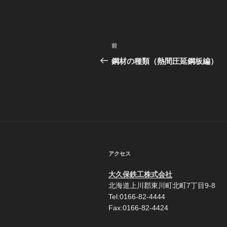
投
前
前
稿
の
鋼材の種類（熱間圧延鋼板編）
投
ナ
稿
ビ
ゲ
ー
シ
アクセス
ョ
大久保鉄工株式会社
ン
北海道上川郡東川町北町7丁目9-8
Tel:0166-82-4444
Fax:0166-82-4424