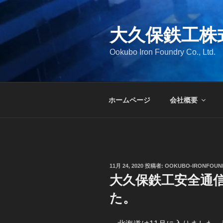
コ
ン
大久保鉄工株
テ
ン
Ookubo Iron Foundry Co., Ltd.
ツ
へ
ス
キ
ホームページ
会社概要
ッ
プ
投
11月 24, 2020
投稿者:
OOKUBO-IRONFOUN
稿
大久保鉄工安全通信
日:
た。