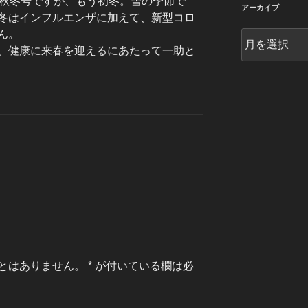
。秋冬号ですが、もう初冬。雪の季節で
ー
アーカイブ
冬はインフルエンザに加えて、新型コロ
ん。
ア
、健康に来春を迎えるにあたって一助と
ー
カ
イ
ブ
とはありません。
*
が付いている欄は必