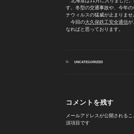
北海道は11月に入りました
す。冬型の交通事故や、今年の
ナウィルスの猛威が止まりませ
今回の
大久保鉄工安全通信
が
なればと思っております。
カ
UNCATEGORIZED
テ
ゴ
リ
ー
コメントを残す
メールアドレスが公開されるこ
須項目です