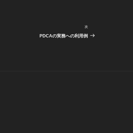
次
次
の
PDCAの実務への利用例
投
稿