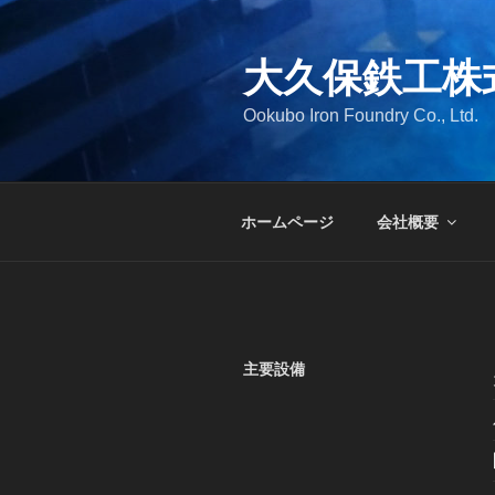
コ
ン
大久保鉄工株
テ
ン
Ookubo Iron Foundry Co., Ltd.
ツ
へ
ス
キ
ホームページ
会社概要
ッ
プ
主要設備