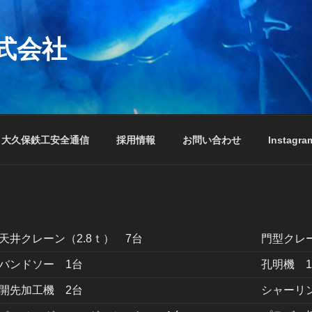
式会社
大久保鉄工安全通信
採用情報
お問い合わせ
Instagra
天井クレーン（2.8ｔ） 7台
門型クレー
バンドソー 1台
孔明機 
開先加工機 2台
シャーリ