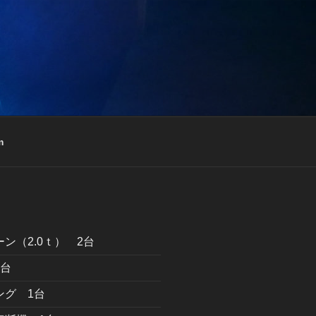
m
ン（2.0ｔ） 2台
1台
ング 1台