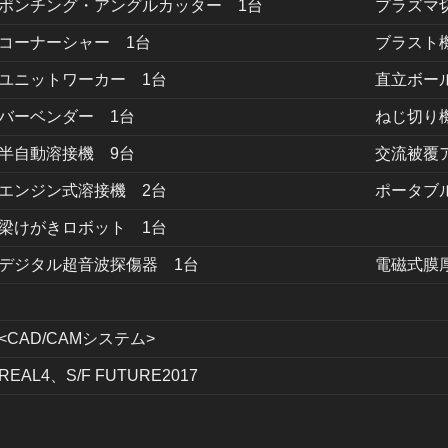
ポンチング・アングルカッター 1台
プラズマ
コーナーシャー 1台
ブラスト
ユニットワーカー 1台
直立ボー
バーベンダー 1台
ねじ切り
半自動溶接機 9台
交流被覆
エンジン式溶接機 2台
ポータブ
梁けがきロボット 1台
デジタル超音波探傷器 1台
電磁式膜
<CAD/CAMシステム>
REAL4、S/F FUTURE2017