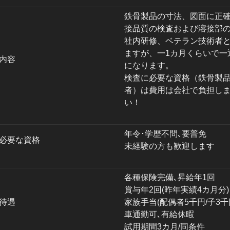
鉄骨製品の寸法、図面に正
接品質の検査および溶接部
社内研修、ベテラン技術者
ますが、一1カ月くらいで一
内容
になります。
検査に必要な資格（鉄骨製
者）は費用は会社で負担し
い！
年令･学歴不問､要普免
必要な資格
未経験の方も歓迎します
各種保険完備､昇給年1回
賞与年2回(昨年実績4カ月分)
待遇
家族手当(配偶者5千円/子3千円
車通勤可､有給休暇
試用期間3カ月/同条件