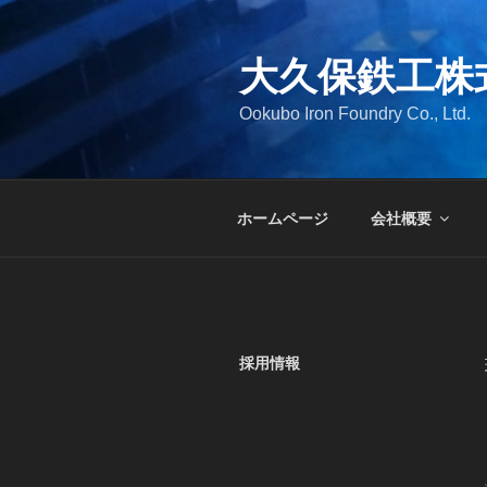
コ
ン
大久保鉄工株
テ
ン
Ookubo Iron Foundry Co., Ltd.
ツ
へ
ス
キ
ホームページ
会社概要
ッ
プ
採用情報