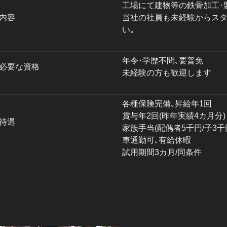
工場にて建物等の鉄骨加工･
内容
当社の社員も未経験からス
い｡
年令･学歴不問､要普免
必要な資格
未経験の方も歓迎します
各種保険完備､昇給年1回
賞与年2回(昨年実績4カ月分)
待遇
家族手当(配偶者5千円/子3千円
車通勤可､有給休暇
試用期間3カ月/同条件