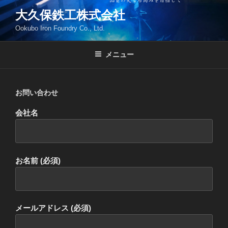
コ
大久保鉄工株式会社
ン
Ookubo Iron Foundry Co., Ltd.
テ
ン
ツ
メニュー
へ
ス
キ
お問い合わせ
ッ
会社名
プ
お名前 (必須)
メールアドレス (必須)