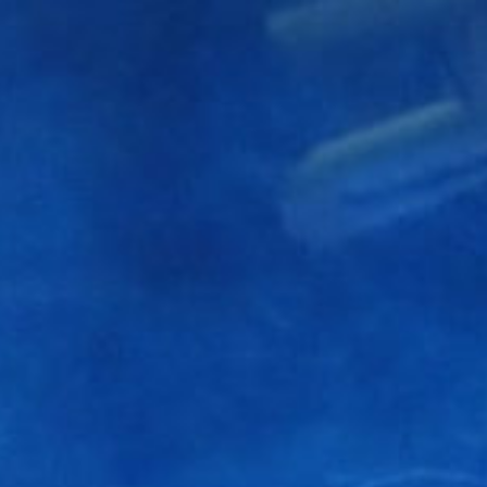
コ
ン
テ
ン
ツ
へ
ス
キ
ッ
プ