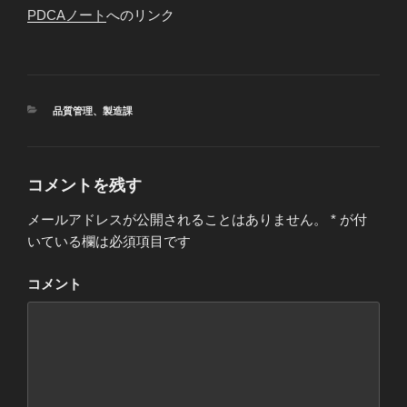
PDCAノート
へのリンク
カ
品質管理
、
製造課
テ
ゴ
リ
ー
コメントを残す
メールアドレスが公開されることはありません。
*
が付
いている欄は必須項目です
コメント