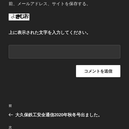
前、メールアドレス、サイトを保存する。
上に表示された文字を入力してください。
投
前
前
稿
の
大久保鉄工安全通信2020年秋冬号出ました。
ナ
投
ビ
稿
次
次