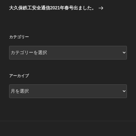
ゲ
の
大久保鉄工安全通信2021年春号出ました。
投
ー
稿
シ
ョ
カテゴリー
ン
カ
テ
ゴ
リ
アーカイブ
ー
ア
ー
カ
イ
ブ