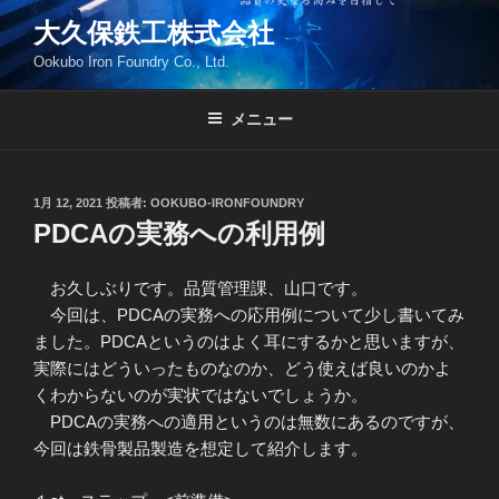
コ
大久保鉄工株式会社
ン
Ookubo Iron Foundry Co., Ltd.
テ
ン
ツ
メニュー
へ
ス
キ
投
1月 12, 2021
投稿者:
OOKUBO-IRONFOUNDRY
稿
ッ
PDCAの実務への利用例
日:
プ
お久しぶりです。品質管理課、山口です。
今回は、PDCAの実務への応用例について少し書いてみ
ました。PDCAというのはよく耳にするかと思いますが、
実際にはどういったものなのか、どう使えば良いのかよ
くわからないのが実状ではないでしょうか。
PDCAの実務への適用というのは無数にあるのですが、
今回は鉄骨製品製造を想定して紹介します。